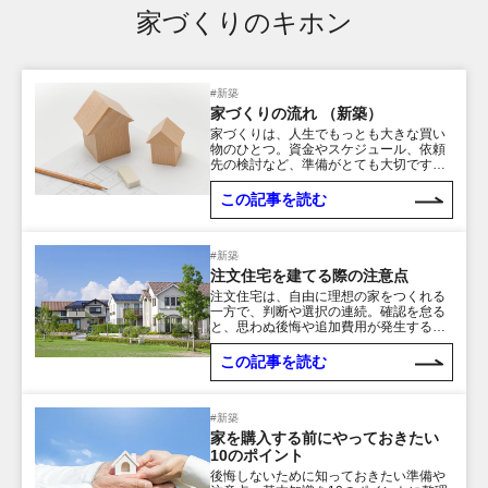
家づくりのキホン
#新築
家づくりの流れ （新築）
家づくりは、人生でもっとも大きな買い
物のひとつ。資金やスケジュール、依頼
先の検討など、準備がとても大切です。
住宅ローンや土地探し、設計・施工の打
ち合わせ、そして完成・引き渡しまで、
この記事を読む
家づくりの基本ステップをわかりやすく
ご紹介します。
#新築
注文住宅を建てる際の注意点
注文住宅は、自由に理想の家をつくれる
一方で、判断や選択の連続。確認を怠る
と、思わぬ後悔や追加費用が発生するこ
とも。本記事では、家づくりの流れにそ
って押さえておきたい注意点を整理。は
この記事を読む
じめての方でも迷わず進められるようサ
ポートします。
#新築
家を購入する前にやっておきたい
10のポイント
後悔しないために知っておきたい準備や