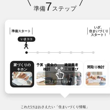
7
準備
ステップ
いざ、
準備スタート
住まいづくり
スタート！
いまココ
家づくりの
予算・資金の
建築業者
間取り検討
キホン
検討
工法選び
スクロールできます
これだけはおさえたい「住まいづくり情報」