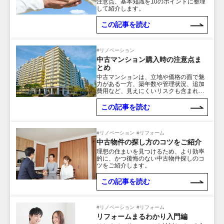
注意点、基本知識を10のポイントに整理
して紹介します。
この記事を読む
#リノベーション
中古マンション購入時の注意点ま
とめ
中古マンションは、立地や価格の面で魅
力がある一方、築年数や管理状況、追加
費用など、見えにくいリスクも含まれて
います。本記事では、購入前に押さえて
おきたいチェックポイントや費用の内
この記事を読む
訳、購入までの流れを解説。納得の住ま
い選びをサポートします。
#リノベーション
#リフォーム
中古物件の探し方のコツをご紹介
理想の住まいを見つけるため、より効率
的に、かつ後悔のない中古物件探しのコ
ツをご紹介します。
この記事を読む
#リノベーション
#リフォーム
リフォームまるわかり入門編