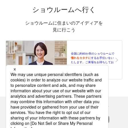
ショウルームへ行く
ショウルームに住まいのアイディアを
見に行こう
全国に約60か所のショウルームで
憧れをカタチに
する
お手伝いをい
たします。
ご来場をお待ちしてお
ります。
Panasonicの住まい・くらし SNSアカウント