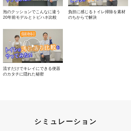
泡のクッションでこんなに違う
負担に感じるトイレ掃除を
素材
20年前モデルとトビハネ比較
のちからで解決
流すだけでキレイにできる
便器
のカタチに隠れた秘密
シミュレーション