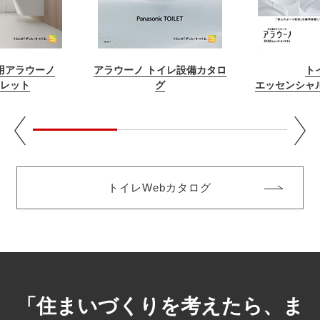
ト
用アラウーノ
アラウーノ トイレ設備カタロ
エッセンシャ
レット
グ
トイレWebカタログ
「住まいづくりを考えたら、ま