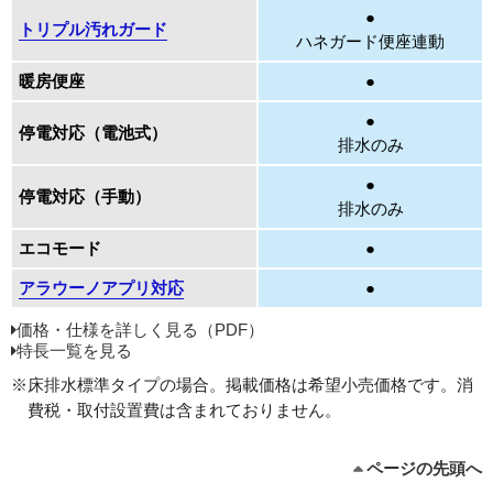
●
トリプル汚れガード
ハネガード便座連動
暖房便座
●
●
停電対応（電池式）
排水のみ
●
停電対応（手動）
排水のみ
エコモード
●
アラウーノアプリ対応
●
価格・仕様を詳しく見る（PDF）
特長一覧を見る
※床排水標準タイプの場合。掲載価格は希望小売価格です。消
費税・取付設置費は含まれておりません。
ページの先頭へ