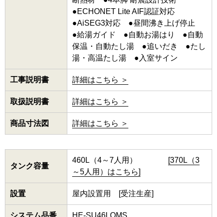
●ECHONET Lite AIF認証対応
●AiSEG3対応 ●昼間沸き上げ停止
●給湯ガイド ●自動お湯はり ●自動
保温・自動たし湯 ●追いだき ●たし
湯・高温たし湯 ●入室サイン
工事説明書
詳細はこちら ＞
取扱説明書
詳細はこちら ＞
商品寸法図
詳細はこちら ＞
460L（4～7人用）
[370L（3
タンク容量
～5人用）はこちら]
設置
屋内設置用 [受注生産]
システム品番
HE-SU46LQMS