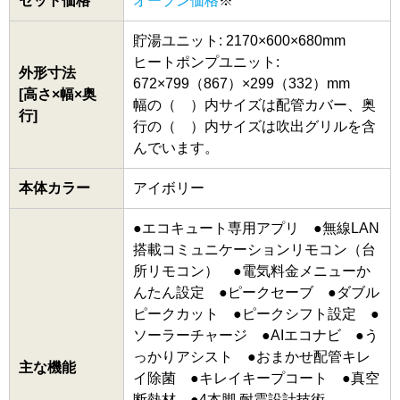
セット価格
オープン価格
※
貯湯ユニット: 2170×600×680mm
ヒートポンプユニット:
外形寸法
672×799（867）×299（332）mm
[高さ×幅×奥
幅の（ ）内サイズは配管カバー、奥
行]
行の（ ）内サイズは吹出グリルを含
んでいます。
本体カラー
アイボリー
●エコキュート専用アプリ ●無線LAN
搭載コミュニケーションリモコン（台
所リモコン） ●電気料金メニューか
んたん設定 ●ピークセーブ ●ダブル
ピークカット ●ピークシフト設定 ●
ソーラーチャージ ●AIエコナビ ●う
っかりアシスト ●おまかせ配管キレ
主な機能
イ除菌 ●キレイキープコート ●真空
断熱材 ●4本脚 耐震設計技術