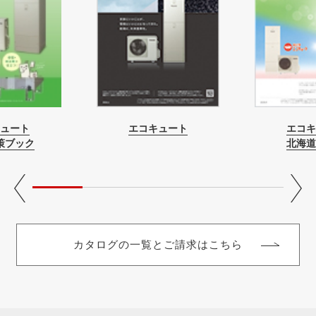
ュート
エコキュート
エコキ
策ブック
北海道
カタログの一覧とご請求はこちら