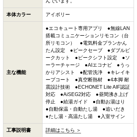
んでいます。
本体カラー
アイボリー
●エコキュート専用アプリ ●無線LAN
搭載コミュニケーションリモコン（台
所リモコン） ●電気料金プランかん
たん設定 ●ピークセーブ ●ダブルピ
ークカット ●ピークシフト設定 ●ソ
ーラーチャージ ●AIエコナビ ●うっ
主な機能
かりアシスト ●配管洗浄 ●キレイキ
ープコート ●真空断熱材 ●4本脚 耐
震設計技術 ●ECHONET Lite AIF認証
対応 ●AiSEG2対応 ●昼間沸き上げ
停止 ●給湯ガイド ●自動お湯はり
●自動保温・自動たし湯 ●追いだき
●たし湯・高温たし湯 ●入室サイン
工事説明書
詳細はこちら ＞