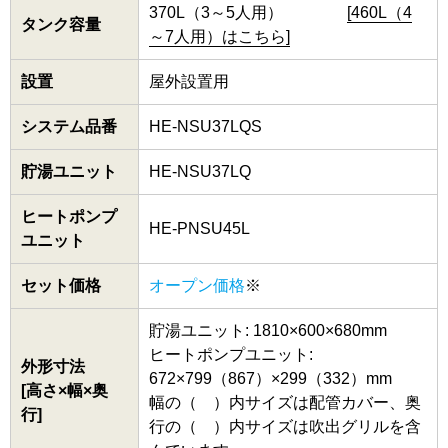
370L（3～5人用）
[460L（4
タンク容量
～7人用）はこちら]
設置
屋外設置用
システム品番
HE-NSU37LQS
貯湯ユニット
HE-NSU37LQ
ヒートポンプ
HE-PNSU45L
ユニット
セット価格
オープン価格
※
貯湯ユニット: 1810×600×680mm
ヒートポンプユニット:
外形寸法
672×799（867）×299（332）mm
[高さ×幅×奥
幅の（ ）内サイズは配管カバー、奥
行]
行の（ ）内サイズは吹出グリルを含