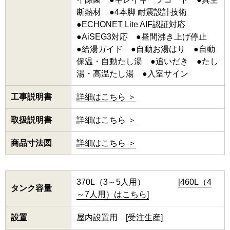
断熱材 ●4本脚 耐震設計技術
●ECHONET Lite AIF認証対応
●AiSEG3対応 ●昼間沸き上げ停止
●給湯ガイド ●自動お湯はり ●自動
保温・自動たし湯 ●追いだき ●たし
湯・高温たし湯 ●入室サイン
工事説明書
詳細はこちら ＞
取扱説明書
詳細はこちら ＞
商品寸法図
詳細はこちら ＞
370L（3～5人用）
[460L（4
タンク容量
～7人用）はこちら]
設置
屋内設置用 [受注生産]