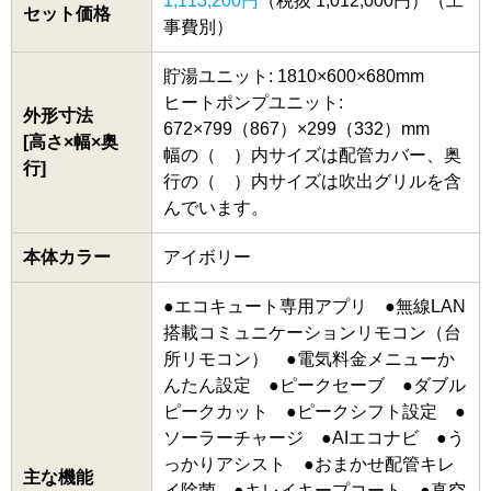
1,113,200円
（税抜 1,012,000円）（工
セット価格
事費別）
貯湯ユニット: 1810×600×680mm
ヒートポンプユニット:
外形寸法
672×799（867）×299（332）mm
[高さ×幅×奥
幅の（ ）内サイズは配管カバー、奥
行]
行の（ ）内サイズは吹出グリルを含
んでいます。
本体カラー
アイボリー
●エコキュート専用アプリ ●無線LAN
搭載コミュニケーションリモコン（台
所リモコン） ●電気料金メニューか
んたん設定 ●ピークセーブ ●ダブル
ピークカット ●ピークシフト設定 ●
ソーラーチャージ ●AIエコナビ ●う
っかりアシスト ●おまかせ配管キレ
主な機能
イ除菌 ●キレイキープコート ●真空