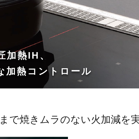
匠加熱IH、
な
加熱コントロール
まで
焼きムラのない火加減を