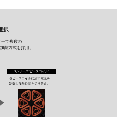
選択
ターで複数の
加熱方式を採用。
Sシリーズ”ピースコイル”
各ピースコイルに流す電流を
制御し加熱位置を切り替え。