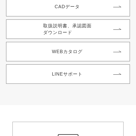
CADデータ
取扱説明書、承認図面
ダウンロード
WEBカタログ
LINEサポート