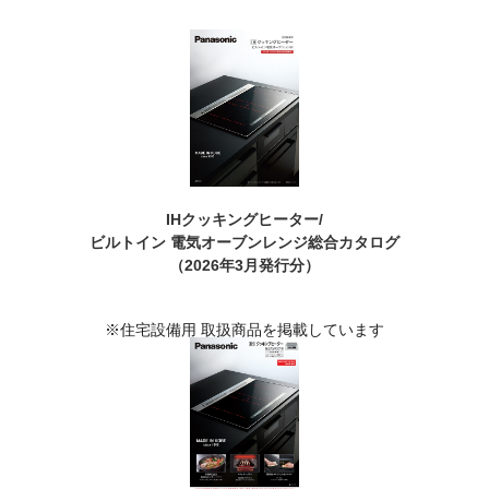
IHクッキングヒーター/
ビルトイン 電気オーブンレンジ
総合カタログ
（2026年3月発行分）
※住宅設備用 取扱商品を掲載しています