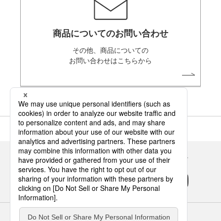
商品についてのお問い合わせ
その他、商品についての
お問い合わせはこちらから
Panasonicの住まい・くらし SNSアカウント
サイトのご利用にあたって
クッキーポリシー