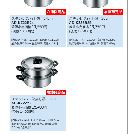
在庫限定品
在庫限定品
ステンレス両手鍋 24cm
ステンレス両手鍋 25cm
AD-KZ22R24
AD-KZ22R25
11,550
13,750
円
円
希望小売価格
希望小売価格
(税抜 10,500円)
(税抜 12,500円)
[内径24 × 深さ15.2cm 底の直径21.2cm
[内径25 × 深さ20.1cm 底の直径22.3cm
底の板厚2.0mm 容量6.8L 質量2.70kg]
底の板厚2.0mm 容量9.8L 質量2.98kg]
在庫限定品
ステンレス2段蒸し器 23cm
AD-KZ22Y23
15,400
円
希望小売価格
(税抜 14,000円)
[内径23 × 深さ 上段11.0cm 下段8.7cm
底の直径20.4cm底の板厚1.2mm 質量
2.52kg 3合炊き]