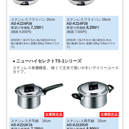
ステンレスフライパン 26cm
ステンレスフライパン 28cm
AD-KZ24P26
AD-KZ24P28
7,150
8,250
円
円
希望小売価格
希望小売価格
(税抜 6,500円)
(税抜 7,500円)
[内径26 × 深さ5.5cm 底の直径19.3cm
[内径28 × 深さ5.5cm 底の直径21.6cm
底の板厚2.6mm 質量0.86kg Teflonプラチ
底の板厚2.6mm 質量0.96kg Teflonプラチ
ナ]
ナ]
ニューハイセレクトTS-1シリーズ
ステンレス単層構造。 軽くて丈夫で使いやすいデイリーユース
タイプ。
在庫限定品
在庫限定品
ステンレス片手鍋 16cm
ステンレス両手鍋 20cm
AD-KZ22K16
AD-KZ22R20
7,150
8,800
円
円
希望小売価格
希望小売価格