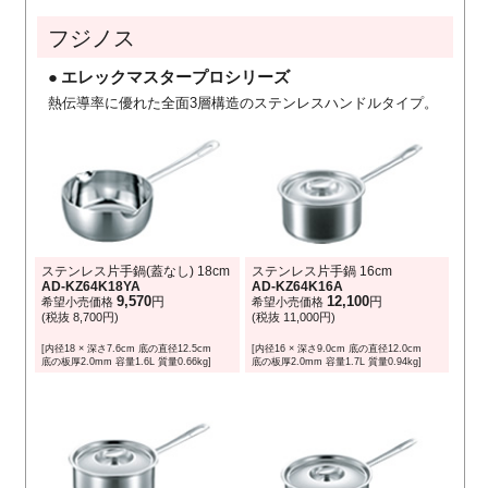
フジノス
エレックマスタープロシリーズ
熱伝導率に優れた全面3層構造のステンレスハンドルタイプ。
ステンレス片手鍋(蓋なし) 18cm
ステンレス片手鍋 16cm
AD-KZ64K18YA
AD-KZ64K16A
9,570
12,100
円
円
希望小売価格
希望小売価格
(税抜 8,700円)
(税抜 11,000円)
[内径18 × 深さ7.6cm 底の直径12.5cm
[内径16 × 深さ9.0cm 底の直径12.0cm
底の板厚2.0mm 容量1.6L 質量0.66kg]
底の板厚2.0mm 容量1.7L 質量0.94kg]