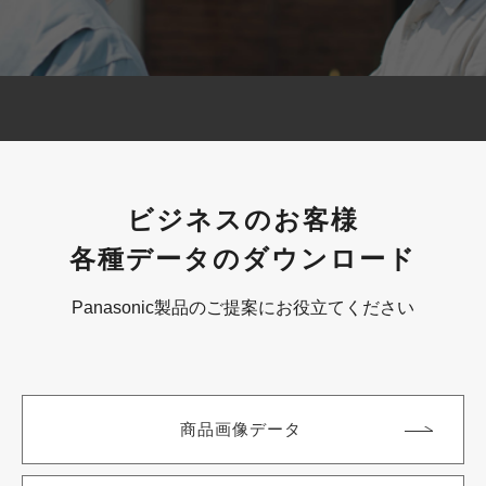
ビジネスのお客様
各種データのダウンロード
Panasonic製品のご提案にお役立てください
商品画像データ