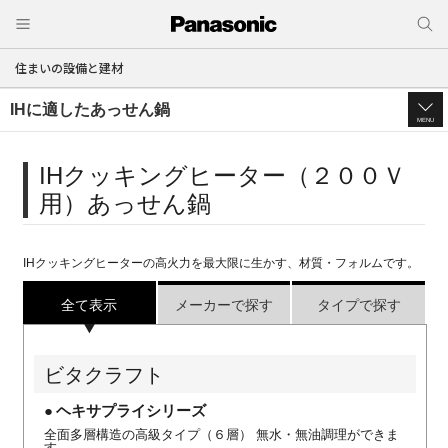
住まいの設備と建材
IHに適したあっせん鍋
MENU
IHクッキングヒーター（２００Ｖ
用）あっせん鍋
IHクッキングヒーターの高火力を最大限に生かす、材質・フォルムです。
全て表示
メーカーで探す
タイプで探す
ビタクラフト
ヘキサプライシリーズ
全面多層構造の高級タイプ（６層） 無水・無油調理ができま
す。