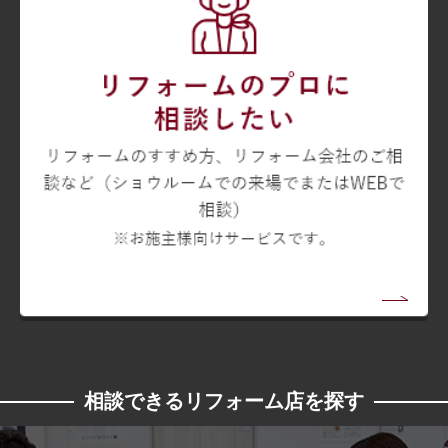
相談できるリフォーム店を探す