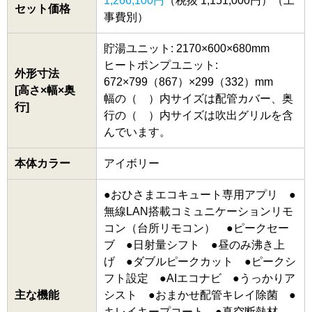
1,266,100円
（税抜 1,151,000円）（工
セット価格
事費別）
貯湯ユニット: 2170×600×680mm
ヒートポンプユニット:
外形寸法
672×799（867）×299（332）mm
[高さ×幅×奥
幅の（ ）内サイズは配管カバー、奥
行]
行の（ ）内サイズは吹出グリルを含
んでいます。
本体カラー
アイボリー
●おひさまエコキュート専用アプリ ●
無線LAN搭載コミュニケーションリモ
コン（台所リモコン） ●ピークセー
ブ ●日射量シフト ●昼のみ沸き上
げ ●ダブルピークカット ●ピークシ
フト設定 ●AIエコナビ ●うっかりア
主な機能
シスト ●おまかせ配管キレイ除菌 ●
キレイキープコート ●真空断熱材