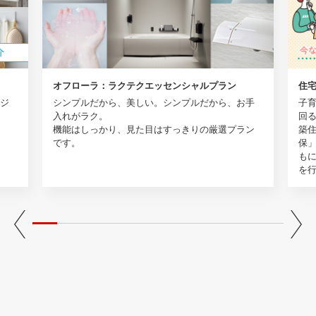
オフローラ：ラクテクエッセンシャルプラン
住宅
ジ
シンプルだから、美しい。シンプルだから、お手
子育
入れがラク。
回る
機能はしっかり、見た目はすっきりの厳選プラン
築住
です。
保
も
を