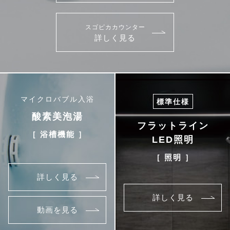
スゴピカカウンター
詳しく見る
マイクロバブル入浴
標準仕様
酸素美泡湯
フラットライン
［ 浴槽機能 ］
LED照明
［ 照明 ］
詳しく見る
詳しく見る
動画を見る