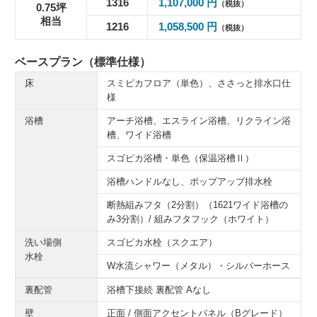
1316
1,107,000 円
（税抜）
0.75坪
相当
1216
1,058,500 円
（税抜）
ベースプラン（標準仕様）
床
スミピカフロア（単色）、ささっと排水口仕
様
浴槽
アーチ浴槽、エスライン浴槽、リクライン浴
槽、ワイド浴槽
スゴピカ浴槽・単色（保温浴槽Ⅱ）
浴槽ハンドルなし、ポップアップ排水栓
断熱組みフタ（2分割）（1621ワイド浴槽の
み3分割）/ 組みフタフック（ホワイト）
洗い場側
スゴピカ水栓（スクエア）
水栓
W水流シャワー（メタル）・シルバーホース
裏配管
浴槽下接続 裏配管 Aなし
壁
正面 / 側面アクセントパネル（Bグレード）