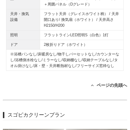
＋周囲パネル（Dグレード）
天井・換気
フラット天井（グレイスホワイト柄） / 天井
設備
開口あり/ 換気扇（ホワイト） / 天井高さ
H2150/H200
照明
フラットラインLED照明S（白色）1灯
ドア
2枚折りドア（ホワイト）
※浴槽パンなし/床暖房なし/物干しバーセットなし/カウンターな
し/浴槽側水栓なし/ミラーなし/収納棚なし/収納テーブルなし/タ
オル掛けなし/床・壁・天井断熱材なし/フリーサイズ窓枠なし
ページの先頭へ
スゴピカクリーンプラン