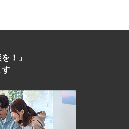
談を！」
ます