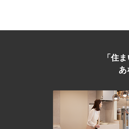
「住ま
あ