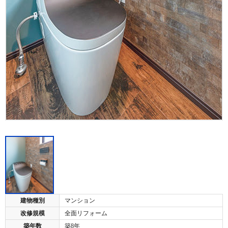
建物種別
マンション
改修規模
全面リフォーム
築年数
築8年