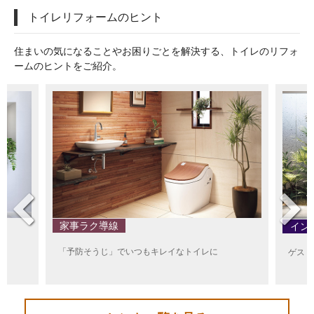
トイレリフォームのヒント
住まいの気になることやお困りごとを解決する、トイレのリフォ
ームのヒントをご紹介。
家事ラク導線
イン
「予防そうじ」でいつもキレイなトイレに
ゲスト