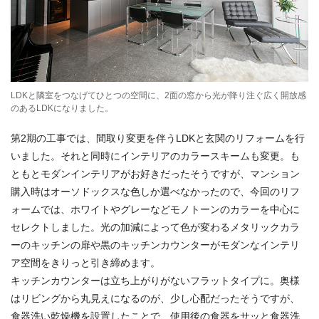
LDKと隣室をつなげてひとつの空間に、2面の窓から光が降り注ぐ広く開放感
のあるLDKになりました。
第2期の工事では、間取り変更を伴うLDKと玄関のリフォームを行
いました。それと同時にインテリアのカラースキームも変更。も
ともとモダンインテリアがお好きだったそうですが、マンション
購入時はオーソドックスな色しか選べなかったので、今回のリフ
ォームでは、ホワイトやグレーなどモノトーンのカラーを中心に
セレクトしました。光の加減によって色が変わるメタリックカラ
ーのキッチンの扉や黒のキッチンカウンターがモダンなインテリ
ア空間をきりっと引き締めます。
キッチンカウンターは立ち上がりがないフラットタイプに。奥様
はリビングから丸見えになるのが、少し心配だったそうですが、
食器洗い乾燥機を設置したことで、使用後の食器をサッと食器洗