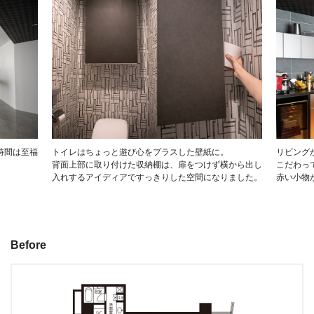
時間は至福
トイレはちょっと遊び心をプラスした壁紙に。
リビング
背面上部に取り付けた収納棚は、扉をつけず横から出し
こだわっ
入れするアイディアですっきりした空間になりました。
赤い小物
Before