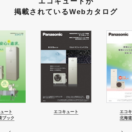
エコキュートが
掲載されているWebカタログ
ュート
エコキュート
エコキ
策ブック
北海道