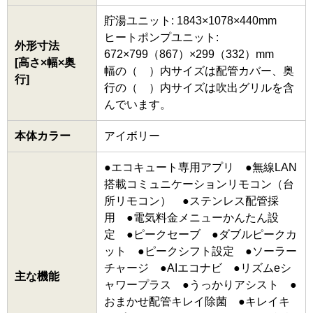
貯湯ユニット: 1843×1078×440mm
ヒートポンプユニット:
外形寸法
672×799（867）×299（332）mm
[高さ×幅×奥
幅の（ ）内サイズは配管カバー、奥
行]
行の（ ）内サイズは吹出グリルを含
んでいます。
本体カラー
アイボリー
●エコキュート専用アプリ ●無線LAN
搭載コミュニケーションリモコン（台
所リモコン） ●ステンレス配管採
用 ●電気料金メニューかんたん設
定 ●ピークセーブ ●ダブルピークカ
ット ●ピークシフト設定 ●ソーラー
チャージ ●AIエコナビ ●リズムeシ
主な機能
ャワープラス ●うっかりアシスト ●
おまかせ配管キレイ除菌 ●キレイキ