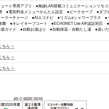
キュート専用アプリ ●無線LAN搭載コミュニケーションリモ
用 ●電気料金メニューかんたん設定 ●ピークセーブ ●ダブ
ソーラーチャージ ●AIエコナビ ●リズムeシャワープラス 
菌 ●キレイキープコート ●ECHONET Lite AIF認証対応 
給湯ガイド ●自動お湯はり ●自動保温・自動たし湯 ●追い
こちら ＞
こちら ＞
こちら ＞