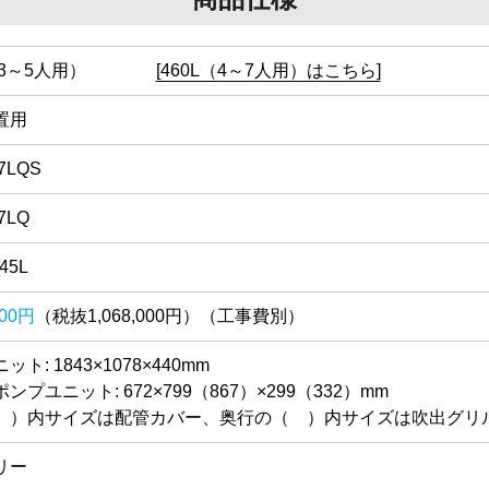
L（3～5人用）
[460L（4～7人用）はこちら]
置用
7LQS
7LQ
45L
800円
（税抜1,068,000円）（工事費別）
ト: 1843×1078×440mm
ンプユニット: 672×799（867）×299（332）mm
 ）内サイズは配管カバー、奥行の（ ）内サイズは吹出グリ
リー