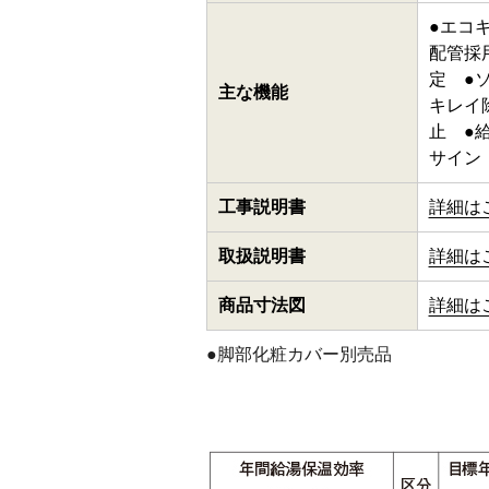
●エコ
配管採
定 ●
主な機能
キレイ除
止 ●
サイン
工事説明書
詳細は
取扱説明書
詳細は
商品寸法図
詳細は
●脚部化粧カバー別売品