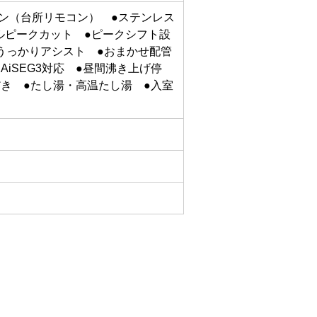
コン（台所リモコン） ●ステンレス
ルピークカット ●ピークシフト設
●うっかりアシスト ●おまかせ配管
●AiSEG3対応 ●昼間沸き上げ停
だき ●たし湯・高温たし湯 ●入室