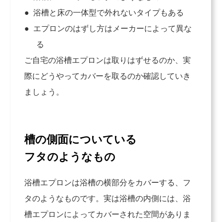
浴槽と床の一体型で外れないタイプもある
エプロンのはずし方はメーカーによって異な
る
ご自宅の浴槽エプロンは取りはずせるのか、実
際にどうやってカバーを取るのか確認していき
ましょう。
槽の側面についている
フタのようなもの
浴槽エプロンは浴槽の横部分をカバーする、フ
タのようなものです。実は浴槽の内側には、浴
槽エプロンによってカバーされた空間がありま