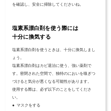
を確認し、安全に掃除してくださいね。
塩素系漂白剤を使う際には
十分に換気する
塩素系漂白剤を使うときは、十分に換気しまし
ょう。
塩素系漂白剤はカビ退治に使う、強い薬剤で
す。密閉された空間で、独特のにおいを嗅ぎつ
づけると気分が悪くなる可能性があります。
使用する際は、必ず以下のことをしてくださ
い。
マスクをする