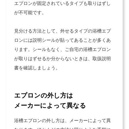
エプロンが固定されているタイプも取りはずし
が不可能です。
見分ける方法として、外せるタイプの浴槽エプ
ロンには説明シールが貼ってあることが多くあ
ります。シールもなく、ご自宅の浴槽エプロン
が取りはずせるか分からないときは、取扱説明
書を確認しましょう。
エプロンの外し方は
メーカーによって異なる
浴槽エプロンの外し方は、メーカーによって異