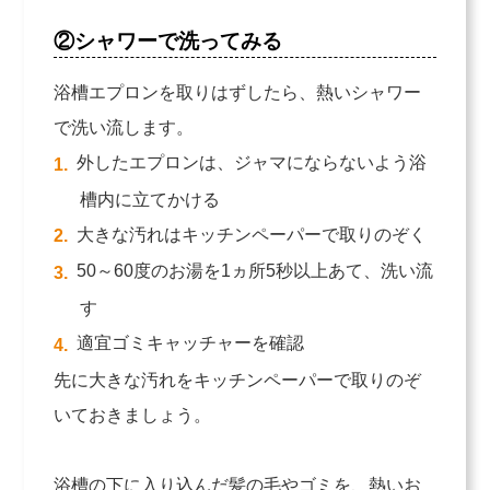
②シャワーで洗ってみる
浴槽エプロンを取りはずしたら、熱いシャワー
で洗い流します。
外したエプロンは、ジャマにならないよう浴
槽内に立てかける
大きな汚れはキッチンペーパーで取りのぞく
50～60度のお湯を1ヵ所5秒以上あて、洗い流
す
適宜ゴミキャッチャーを確認
先に大きな汚れをキッチンペーパーで取りのぞ
いておきましょう。
浴槽の下に入り込んだ髪の毛やゴミを、熱いお