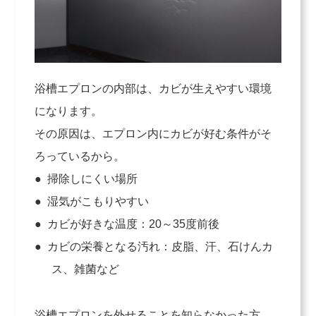
浴槽エプロンの内部は、カビが生えやすい環境
になります。
その原因は、エプロン内にカビが好む条件がそ
ろっているから。
掃除しにくい場所
湿気がこもりやすい
カビが好きな温度：20～35度前後
カビの栄養となる汚れ：皮脂、汗、石けんカ
ス、雑菌など
浴槽エプロンを外せることを知らなかった方