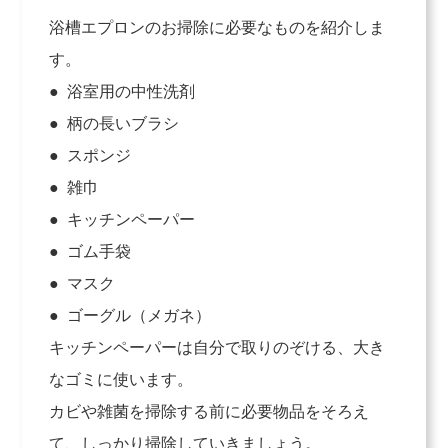
浴槽エプロンのお掃除に必要なものを紹介しま
す。
浴室用の中性洗剤
柄の長いブラシ
スポンジ
雑巾
キッチンペーパー
ゴム手袋
マスク
ゴーグル（メガネ）
キッチンペーパーは自分で取りのぞける、大き
なゴミに使います。
カビや雑菌を掃除する前に必要物品をそろえ
て、しっかり掃除していきましょう。