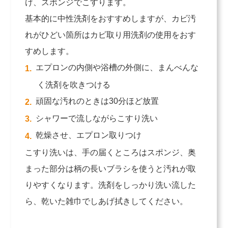
け、スポンジでこすります。
基本的に中性洗剤をおすすめしますが、カビ汚
れがひどい箇所はカビ取り用洗剤の使用をおす
すめします。
エプロンの内側や浴槽の外側に、まんべんな
く洗剤を吹きつける
頑固な汚れのときは30分ほど放置
シャワーで流しながらこすり洗い
乾燥させ、エプロン取りつけ
こすり洗いは、手の届くところはスポンジ、奥
まった部分は柄の長いブラシを使うと汚れが取
りやすくなります。洗剤をしっかり洗い流した
ら、乾いた雑巾でしあげ拭きしてください。