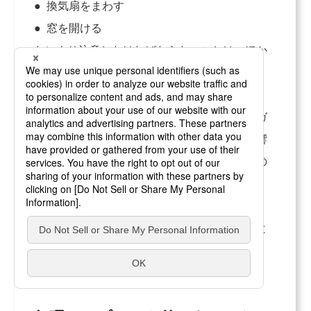
換気扇をまわす
窓を開ける
なにより注意しなければならないことは、ほか
の洗剤と併用しないことです。
塩素系漂白剤は、酸性のものと混ざると有毒ガ
スが発生します。目や皮膚、気道に対して影響
がでるため、ガスが発生した際は、すぐにその
場から離れましょう。刺激臭がなくなるまで
は、立ち入らないでください。
自分の身を守るために、塩素系漂白剤を使うと
きは十分な換気を忘れずに行いましょう。