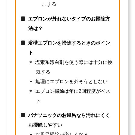
こする
エプロンが外れないタイプのお掃除方
法は？
浴槽エプロンを掃除するときのポイン
ト
塩素系漂白剤を使う際には十分に換
気する
無理にエプロンを外そうとしない
エプロン掃除は年に2回程度がベス
ト
パナソニックのお風呂なら汚れにくく
お掃除しやすい
お風呂掃除が楽しくなる