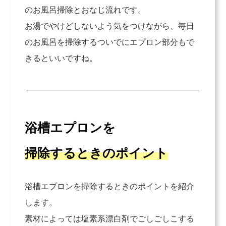
のお風呂掃除とおなじ流れです。
お湯でやけどしないよう気をつけながら、毎日
のお風呂を掃除するついでにエプロン部分もで
きるといいですね。
浴槽エプロンを
掃除するときのポイント
浴槽エプロンを掃除するときのポイントを紹介
します。
素材によっては塩素系漂白剤でごしごしこする