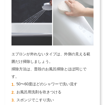
エプロンが外れないタイプは、外側の見える範
囲だけ掃除しましょう。
掃除方法は、普段のお風呂掃除とほぼ同じで
す。
50〜60度ほどのシャワーで洗い流す
お風呂用洗剤を吹きつける
スポンジでこすり洗い