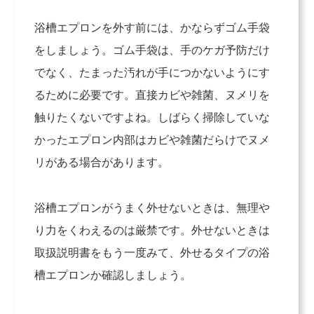
浴槽エプロンを外す前には、かならずゴム手袋
をしましょう。ゴム手袋は、手のケガ予防だけ
でなく、たまった汚れが手につかないようにす
るために必要です。直接カビや雑菌、ヌメリを
触りたくないですよね。しばらく掃除していな
かったエプロン内部はカビや雑菌だらけでヌメ
リがある場合があります。
浴槽エプロンがうまく外せないときは、無理や
り力をくわえるのは厳禁です。外せないときは
取扱説明書をもう一度みて、外せるタイプの浴
槽エプロンか確認しましょう。