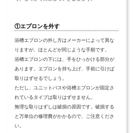
①エプロンを外す
浴槽エプロンの外し方はメーカーによって異な
りますが、ほとんどが同じような手順です。
浴槽エプロンの下には、手をひっかける部分が
あります。エプロンを持ち上げ、手前に引けば
取りはずせるでしょう。
ただし、ユニットバスや浴槽エプロンが固定さ
れているタイプは取りはずせません。
無理な取りはずしは破損の原因です。破損する
と万単位の修理費がかかるので、ご注意くださ
い。