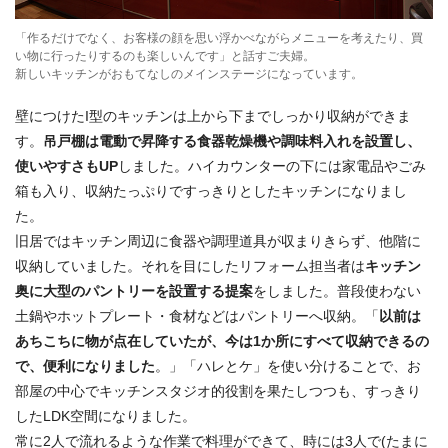
「作るだけでなく、お客様の顔を思い浮かべながらメニューを考えたり、買
い物に行ったりするのも楽しいんです」と話すご夫婦。
新しいキッチンがおもてなしのメインステージになっています。
壁につけたI型のキッチンは上から下までしっかり収納ができま
す。
吊戸棚は電動で昇降する食器乾燥機や調味料入れを設置し、
使いやすさもUP
しました。ハイカウンターの下には家電品やごみ
箱も入り、収納たっぷりですっきりとしたキッチンになりまし
た。
旧居ではキッチン周辺に食器や調理道具が収まりきらず、他階に
収納していました。それを目にしたリフォーム担当者は
キッチン
奥に大型のパントリーを設置する提案
をしました。普段使わない
土鍋やホットプレート・食材などはパントリーへ収納。「
以前は
あちこちに物が点在していたが、今は1か所にすべて収納できるの
で、便利になりました
。」「ハレとケ」を使い分けることで、お
部屋の中心でキッチンスタジオ的役割を果たしつつも、すっきり
したLDK空間になりました。
常に2人で流れるような作業で料理ができて、時には3人で(たまに