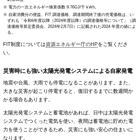
※ 電力の一次エネルギー換算係数 9.76GJ/千 kＷh。
※ 自家消費分の便益、FIT 調達価格、調達期間終了後の売電価格は、い
ずれも「令和6年度以降（2024年度以降）の調達価格等について」（調
達価格等算定委員会、2024年2月7日）に記載された2024 年度の値によ
る。
FIT制度については
資源エネルギー庁のHP
をご覧くださ
い。
災害時にも強い太陽光発電システムによる自家発電
地震や台風、大雨でも停電になることがあります。また、
大きな災害が起こり停電すると、復旧するまでに数週間か
かる場合もあります。
太陽光発電システムと蓄電池があれば、日中は太陽光発電
システムでつくった電気を使い、夜間は蓄電池に貯めた電
力を使うことができるため、災害にも強い安心の住まいに
なります。