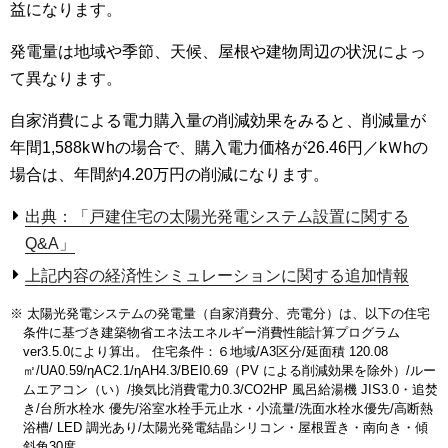
益になります。
発電量は地域や季節、天候、屋根や建物周辺の状況によっ
て異なります。
自家消費による電力購入量の削減効果をみると、削減量が
年間1,588kＷhの場合で、購入電力価格が26.46円／kＷhの
場合は、年間約4.20万円の削減になります。
出典：「戸建住宅の太陽光発電システム設置に関する
Q&A」
上記内容の経済性シミュレーションに関する追加情報
※ 太陽光発電システムの発電量（自家消費分、売電分）は、以下の住宅
条件に基づき建築物省エネ法エネルギー消費性能計算プログラム
ver3.5.0により算出。 住宅条件：６地域/A3区分/延面積 120.08
㎡/UA0.59/ηAC2.1/ηAH4.3/BEI0.69（PV による削減効果を除外）/ルー
ムエアコン（い）/換気比消費電力0.3/CO2HP 風呂給湯機 JIS3.0・追焚
き/台所水栓水 優先/浴室水栓手元止水・小流量/洗面水栓水優先/高断熱
浴槽/ LED 調光あり/太陽光発電結晶シリコン・屋根置き・南向き・傾
斜角30度