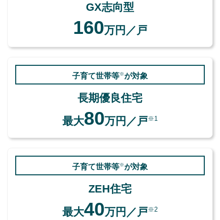
GX志向型
160
万円／戸
※
子育て世帯等
が対象
長期優良住宅
80
※1
最大
万円／戸
※
子育て世帯等
が対象
ZEH住宅
40
※2
最大
万円／戸