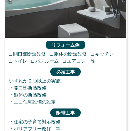
リフォーム例
□ 開口部断熱改修
□ 躯体の断熱改修
□ キッチン
□ トイレ
□ バスルーム
□ エアコン 等
必須工事
いずれか
２
つ以上の実施
・開口部断熱改修
・躯体の断熱改修
・エコ住宅設備の設定
附帯工事
・住宅の子育て対応改修
・バリアフリー改修 等