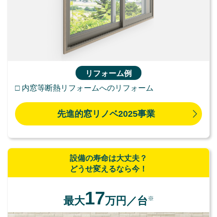
リフォーム例
□ 内窓等断熱リフォームへのリフォーム
先進的窓リノベ2025事業
設備の寿命は大丈夫？
どうせ変えるなら今！
17
※
最大
万円／台