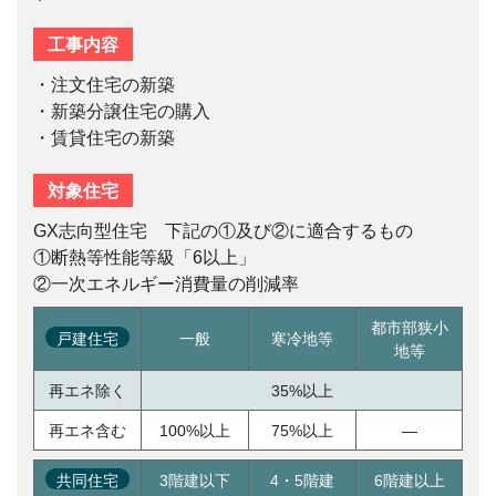
工事内容
・注文住宅の新築
・新築分譲住宅の購入
・賃貸住宅の新築
対象住宅
GX志向型住宅 下記の①及び②に適合するもの
①断熱等性能等級「6以上」
②一次エネルギー消費量の削減率
都市部狭小
戸建住宅
一般
寒冷地等
地等
再エネ除く
35%以上
再エネ含む
100%以上
75%以上
—
共同住宅
3階建以下
4・5階建
6階建以上