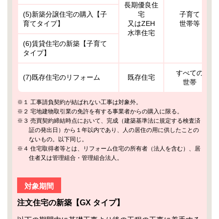
長期優良住
(5)新築分譲住宅の購入【子
宅
子育て
育てタイプ】
又はZEH
世帯等
水準住宅
(6)賃貸住宅の新築【子育て
タイプ】
すべての
(7)既存住宅のリフォーム
既存住宅
世帯
※１ 工事請負契約が結ばれない工事は対象外。
※２ 宅地建物取引業の免許を有する事業者からの購入に限る。
※３ 売買契約締結時点において、完成（建築基準法に規定する検査済
証の発出日）から１年以内であり、人の居住の用に供したことの
ないもの。以下同じ。
※４ 住宅取得者等とは、リフォーム住宅の所有者（法人を含む）、居
住者又は管理組合・管理組合法人。
対象期間
注文住宅の新築【GX タイプ】