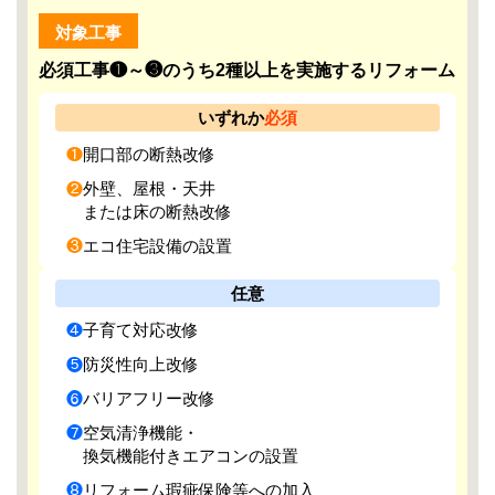
対象工事
必須工事❶～❸のうち2種以上を実施するリフォーム
いずれか
必須
❶開口部の断熱改修
❷外壁、屋根・天井
または床の断熱改修
❸エコ住宅設備の設置
任意
❹子育て対応改修
❺防災性向上改修
❻バリアフリー改修
❼空気清浄機能・
換気機能付きエアコンの設置
❽リフォーム瑕疵保険等への加入