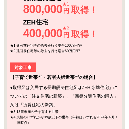
★1
800,000
取得！
円
ZEH住宅
★2
400,000
取得！
円
★1 建替前住宅等の除去を行う場合100万円/戸
★2 建替前住宅等の除去を行う場合60万円/戸
対象工事
★3
★4
【子育て世帯
・若者夫婦世帯
の場合】
●取得又は入居する長期優良住宅又はZEH 水準住宅」に
ついての「注文住宅の新築」、「新築分譲住宅の購入」
又は「賃貸住宅の新築」
★3 18歳未満の子を有する世帯
★4 夫婦のいずれかが39歳以下の世帯（年齢はいずれも2024年４月１
日時点）