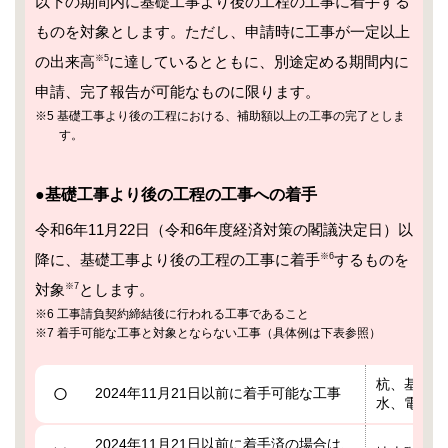
以下の期間内に基礎工事より後の工程の工事に着手する
ものを対象とします。ただし、申請時に工事が一定以上
の出来高
※5
に達しているとともに、別途定める期間内に
申請、完了報告が可能なものに限ります。
※5 基礎工事より後の工程における、補助額以上の工事の完了としま
す。
●基礎工事より後の工程の工事への着手
令和6年11月22日（令和6年度経済対策の閣議決定日）以
降に、基礎工事より後の工程の工事に着手
※6
するものを
対象
※7
とします。
※6 工事請負契約締結後に行われる工事であること
※7 着手可能な工事と対象とならない工事（具体例は下表参照）
杭、基礎、
○
2024年11月21日以前に着手可能な工事
水、電気、
2024年11月21日以前に着手済の場合は、