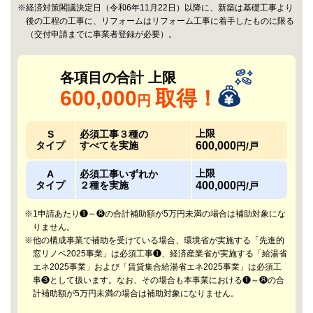
※経済対策閣議決定日（令和6年11月22日）以降に、新築は基礎工事より
後の工程の工事に、
リフォームはリフォーム工事に着手したものに限る
（交付申請までに事業者登録が必要）。
各項目の合計 上限
600,000
取得！
円
上限
S
必須工事３種の
タイプ
すべてを実施
600,000
円/戸
上限
A
必須工事いずれか
タイプ
２種を実施
400,000
円/戸
※1申請あたり❶～❽の合計補助額が5万円未満の場合は補助対象にな
りません。
※他の構成事業で補助を受けている場合、環境省が実施する「先進的
窓リノベ2025事業」は必須工事❶、経済産業省が実施する「給湯省
エネ2025事業」および「賃貸集合給湯省エネ2025事業」は必須工
事❸として扱います。なお、その場合も本事業における❶～❽の合
計補助額が5万円未満の場合は補助対象になりません。