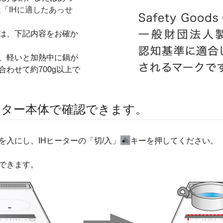
は「
IHに適したあっせ
は、下記内容をお確か
合、軽いと加熱中に鍋が
わせて約700g以上で
ーター本体で確認できます。
入にし、IHヒーターの「切/入」
キーを押してください。
認できます。