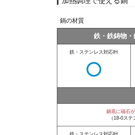
加熱調理で使える鍋
鍋の材質
鉄・鉄鋳物・
鉄・ステンレス対応IH
鍋底に磁石
（18-0ス
鉄・ステンレス対応IH