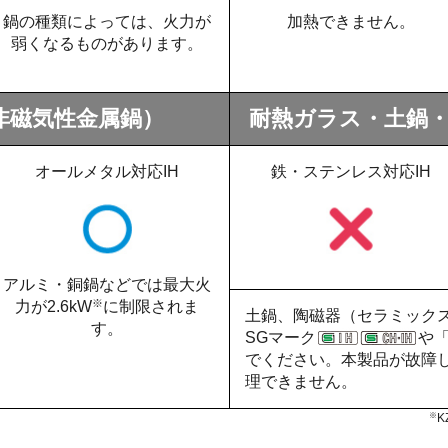
鍋の種類によっては、火力が
加熱できません。
弱くなるものがあります。
非磁気性金属鍋）
耐熱ガラス・土鍋
オールメタル対応IH
鉄・ステンレス対応IH
アルミ・銅鍋などでは最大火
※
力が2.6kW
に制限されま
土鍋、陶磁器（セラミック
す。
SGマーク
や「
でください。本製品が故障
理できません。
※
K