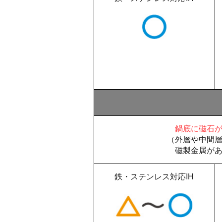
鍋底に磁石
（外層や中間
磁製金属が
鉄・ステンレス対応IH