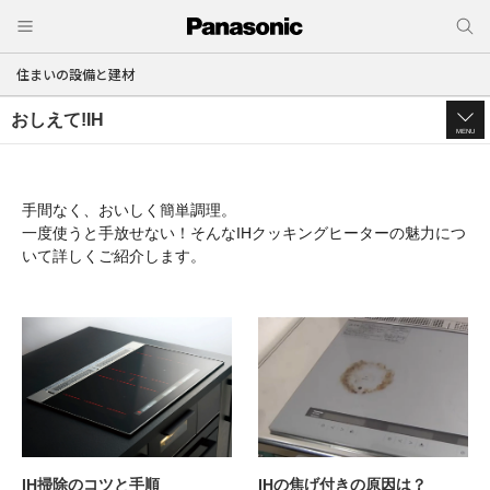
住まいの設備と建材
おしえて!IH
MENU
手間なく、おいしく簡単調理。
一度使うと手放せない！そんなIHクッキングヒーターの魅力につ
いて詳しくご紹介します。
IH掃除のコツと手順
IHの焦げ付きの原因は？