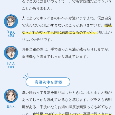
るけど夫には言いづらくて…。でも食洗機だとそういう
ことがありません。
人によってキレイさのレベルが違いますよね。僕は自分
で洗わないと気がすまないところがありますけど、
機械
D
ならだれがやっても同じ結果になるので安心。
洗い上が
さん
（夫）
りはバッチリです。
お弁当箱の隅は、手で洗ったら油が残ったりしますが、
食洗機なら隅までしっかり洗えています。
F
さん
（夫）
洗い終わって食器を取り出したときに、ホカホカと熱が
あってしっかり洗えているなと感じます。グラスも透明
E
度がある。手洗いならお湯の温度は頑張っても40℃ちょ
さん
っと。
食洗機は50℃以上と聞くので、高温で洗う点に安