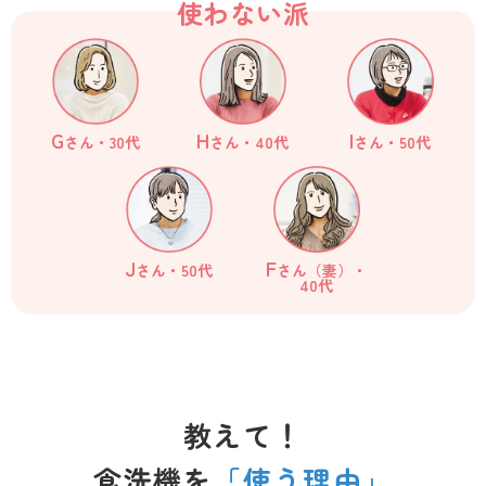
使わない派
G
I
H
さん・30代
さん・50代
さん・40代
J
F
さん・50代
さん（妻）・
40代
教えて！
食洗機を
「使う理由」