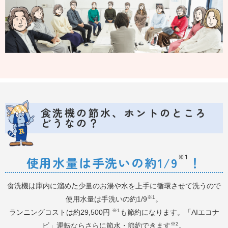
食洗機の節水、ホントのところ
どうなの？
※1
使用水量は手洗いの約1/9
！
食洗機は庫内に溜めた少量のお湯や水を上手に循環させて洗うので
※1
使用水量は手洗いの約1/9
。
※1
ランニングコストは約29,500円
も節約になります。「AIエコナ
※2
ビ」運転ならさらに節水・節約できます
。