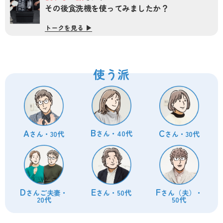
その後食洗機を
使ってみましたか？
トークを見る ▶︎
使う派
B
A
C
さん・40代
さん・30代
さん・30代
D
E
F
さんご夫妻・
さん・50代
さん（夫）・
20代
50代