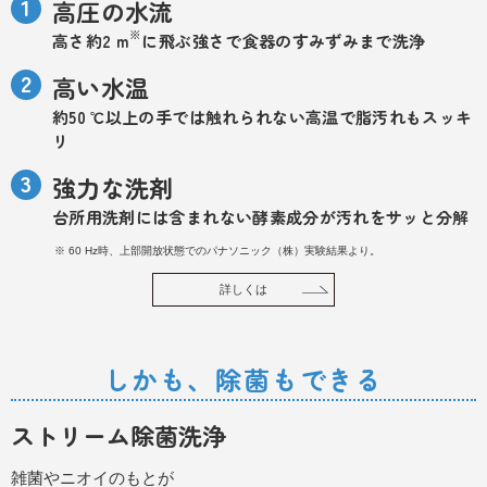
1
高圧の水流
※
高さ約2 m
に飛ぶ強さで食器のすみずみまで洗浄
2
高い水温
約50 ℃以上の手では触れられない高温で脂汚れもスッキ
リ
3
強力な洗剤
台所用洗剤には含まれない酵素成分が汚れをサッと分解
※ 60 Hz時、上部開放状態でのパナソニック（株）実験結果より。
詳しくは
しかも、除菌もできる
ストリーム除菌洗浄
雑菌やニオイのもとが