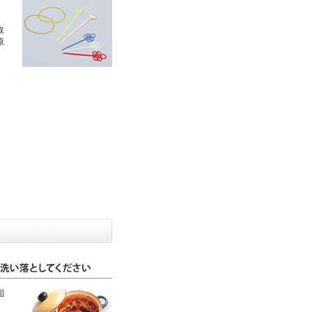
取
原
固