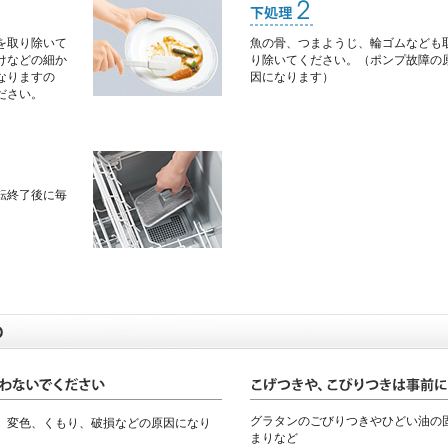
を取り除いて
魚の骨、つまようじ、輪ゴムなども
けなどの細か
り除いてください。（ポンプ故障の
なりますの
因になります）
ださい。
転終了後に毎
グラタンのごびりつきやひどい油の
、変色、くもり、破損などの原因になり
まりなど