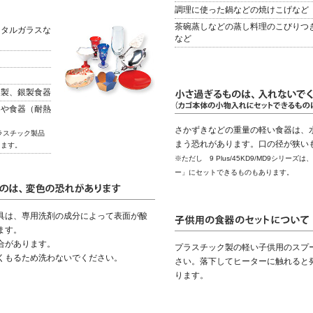
調理に使った鍋などの焼けこげなど
茶碗蒸しなどの蒸し料理のこびりつ
スタルガラスな
など
キ製、銀製食器
器や食器（耐熱
さかずきなどの重量の軽い食器は、
ラスチック製品
まう恐れがあります。口の径が狭い
えます。
※ただし 9 Plus/45KD9/MD9シリ
ー」にセットできるものもあります。
具は、専用洗剤の成分によって表面が酸
ます。
合があります。
プラスチック製の軽い子供用のスプ
くもるため洗わないでください。
さい。落下してヒーターに触れると
ります。