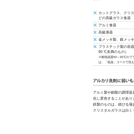
カットグラス、クリ
どの高級ガラス食器
アルミ食器
高級漆器
金メッキ製、銀メッ
プラスチック製の容
90 ℃未満のもの）
※耐熱温度60～90℃のプ
は、「低温」コースで洗
アルミ製や銅製の調理器
化し変色することがあり
鉄製のものは、錆びる場
クリスタルガラスは白く