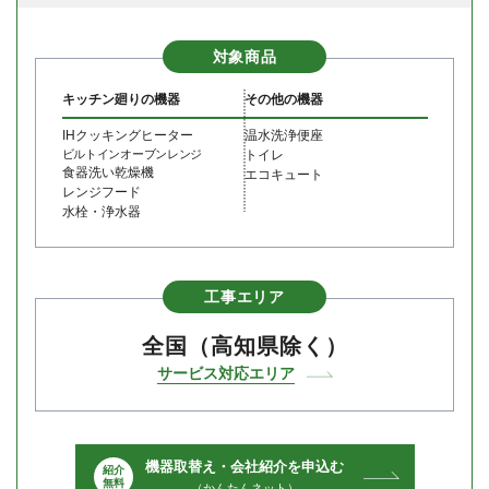
対象商品
キッチン廻りの機器
その他の機器
IHクッキングヒーター
温水洗浄便座
ビルトインオーブンレンジ
トイレ
食器洗い乾燥機
エコキュート
レンジフード
水栓・浄水器
工事エリア
全国（高知県除く）
サービス対応エリア
機器取替え・会社紹介を申込む
（かんたんネット）