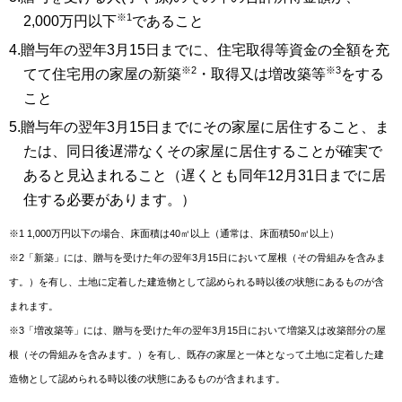
※1
2,000万円以下
であること
4.贈与年の翌年3月15日までに、住宅取得等資金の全額を充
※2
※3
てて住宅用の家屋の新築
・取得又は増改築等
をする
こと
5.贈与年の翌年3月15日までにその家屋に居住すること、ま
たは、同日後遅滞なくその家屋に居住することが確実で
あると見込まれること（遅くとも同年12月31日までに居
住する必要があります。）
※1 1,000万円以下の場合、床面積は40㎡以上（通常は、床面積50㎡以上）
※2「新築」には、贈与を受けた年の翌年3月15日において屋根（その骨組みを含みま
す。）を有し、土地に定着した建造物として認められる時以後の状態にあるものが含
まれます。
※3「増改築等」には、贈与を受けた年の翌年3月15日において増築又は改築部分の屋
根（その骨組みを含みます。）を有し、既存の家屋と一体となって土地に定着した建
造物として認められる時以後の状態にあるものが含まれます。