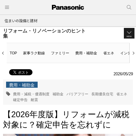
住まいの設備と建材
リフォーム・リノベーションのヒント
集
MENU
TOP
家事ラク動線
ファミリー
費用・補助金
省エネ
インテリ
2026/05/29
費用・補助金
費用・減税・優遇制度
補助金
バリアフリー
長期優良住宅
省エネ
確定申告
耐震
【2026年度版】リフォームが減税
対象に？確定申告を忘れずに