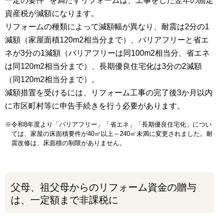
一定の要件
を満たすリフォームは、工事をした翌年の固定
資産税が減額になります。
リフォームの種類によって減額幅が異なり、耐震は2分の1
減額（家屋面積120m2相当分まで）、バリアフリーと省エ
ネが3分の1減額（バリアフリーは同100m2相当分、省エネ
は同120m2相当分まで）、長期優良住宅化は3分の2減額
（同120m2相当分まで）。
減額措置を受けるには、リフォーム工事の完了後3か月以内
に市区町村等に申告手続きを行う必要があります。
※令和8年度より「バリアフリー」「省エネ」「長期優良住宅化」につい
ては、家屋の床面積要件が40㎡以上～240㎡未満に変更されました。耐
震改修は、床面積の制限がありません。
父母、祖父母からのリフォーム資金の贈与
は、一定額まで非課税に