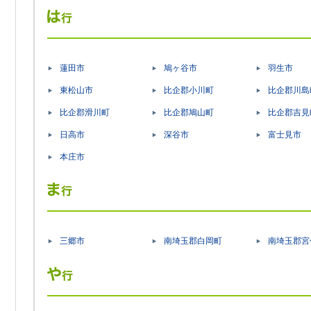
蓮田市
鳩ヶ谷市
羽生市
東松山市
比企郡小川町
比企郡川島
比企郡滑川町
比企郡鳩山町
比企郡吉見
日高市
深谷市
富士見市
本庄市
三郷市
南埼玉郡白岡町
南埼玉郡宮