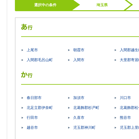
選択中の条件
埼玉県
上尾市
朝霞市
入間郡越生
入間郡毛呂山町
入間市
大里郡寄居
春日部市
加須市
川口市
北足立郡伊奈町
北葛飾郡杉戸町
北葛飾郡松
行田市
久喜市
熊谷市
越谷市
児玉郡神川町
児玉郡上里