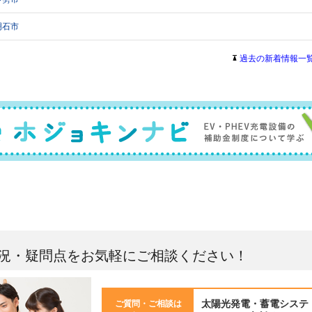
明石市
名古屋市
過去の新着情報一
県足柄上郡開成町
習志野市
高崎市
ページト
福知山市
-
-
況・疑問点をお気軽にご相談ください！
亀岡市
秩父市
太陽光発電・蓄電システ
ご質問・ご相談は