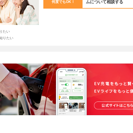
ム
について相談する
何度でもOK！
八街市
三養基郡基山町
加東市
りたい
知りたい
南牟婁郡紀宝町
甲斐市
八戸市
幡多郡黒潮町
朝来市
十日町市
三戸郡階上町
富田林市