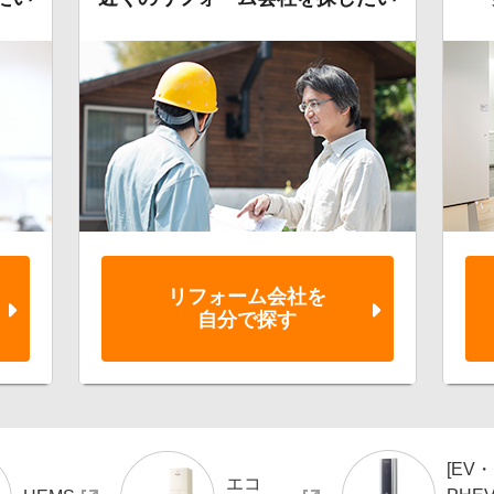
白井市
佐倉市
富士見市
所沢市
入間郡三芳町
前橋市
館林市
リフォーム会社を
取手市
自分で探す
大崎市
青森市
登別市
[EV・
河東郡鹿追町
エコ