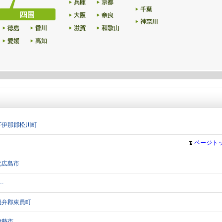
下伊那郡松川町
ページト
北広島市
-
員弁郡東員町
伊勢市