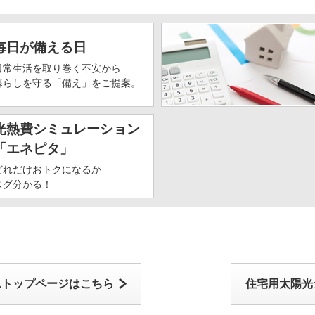
四日市市
亀岡市
毎日が備える日
宇治市
日常生活を取り巻く不安から
暮らしを守る「備え」をご提案。
南松浦郡新上五島町
東彼杵郡川棚町
光熱費シミュレーション
杵島郡江北町
「エネピタ」
松山市
どれだけおトクになるか
スグ分かる！
福山市
玉野市
瀬戸内市
西伯郡伯耆町
ムトップページはこちら
住宅用太陽光
西伯郡大山町