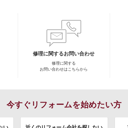
宝塚市
東大阪市
度会郡南伊勢町
度会郡大紀町
名張市
修理に関するお問い合わせ
多気郡大台町
修理に関する
お問い合わせはこちらから
桑名市
北牟婁郡紀北町
伊賀市
今すぐリフォームを始めたい方
県南足柄市
目黒区
たい
近くのリフォーム会社を探したい