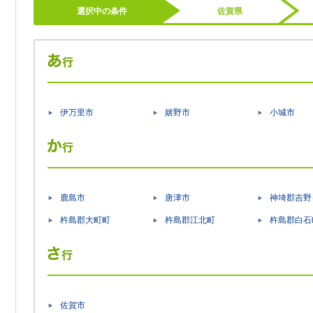
選択中の条件
佐賀県
伊万里市
嬉野市
小城市
鹿島市
唐津市
神埼郡吉野
杵島郡大町町
杵島郡江北町
杵島郡白石
佐賀市