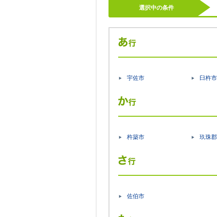
選択中の条件
宇佐市
臼杵市
杵築市
玖珠郡
佐伯市