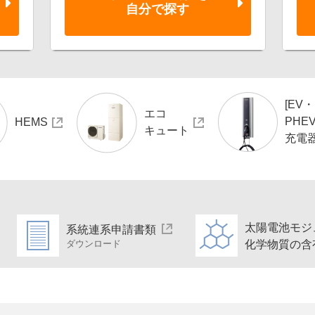
自分で探す
[EV・
エコ
PHEV
HEMS
キュート
充電
太陽電池モジ
系統連系申請書類
化学物質の含
ダウンロード