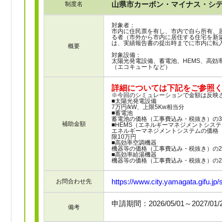
山県市カーボン・マイナス・シ
制度名
対象者：
市内に住民票を有し、市内で自ら所有、
る者（市外から市内に居住する住宅を新
は、実績報告書の提出時までに市内に転
概要
対象設備：
太陽光発電設備、蓄電池、HEMS、高効
（エコキュートなど）
詳細については下記をご参照
※今回のシミュレーションで金額は反映
■太陽光発電設備
7万円/kW、上限5Kw相当分
■蓄電池
蓄電池の価格（工事費込み・税抜き）の3
補助金額
■HEMS（エネルギーマネジメントシス
エネルギーマネジメントシステムの価格（
限10万円
■高効率空調機器
機器等の価格（工事費込み・税抜き）の2
■高効率給湯機器
機器等の価格（工事費込み・税抜き）の2
https://www.city.yamagata.gifu.jp/s
お問合わせ先
申請期間：2026/05/01～2027/01
備考