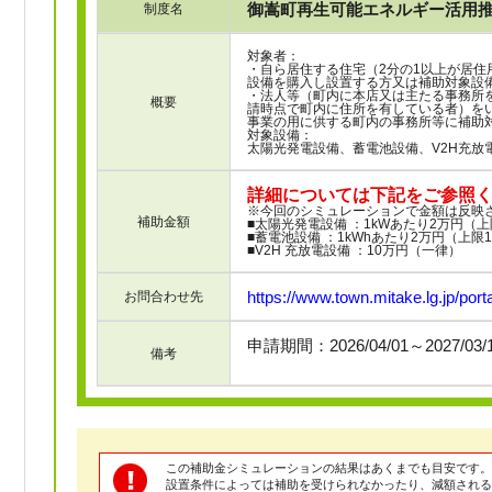
御嵩町再生可能エネルギー活用
制度名
対象者：
・自ら居住する住宅（2分の1以上が居住
設備を購入し設置する方又は補助対象設
・法人等（町内に本店又は主たる事務所
概要
請時点で町内に住所を有している者）を
事業の用に供する町内の事務所等に補助
対象設備：
太陽光発電設備、蓄電池設備、V2H充放
詳細については下記をご参照
※今回のシミュレーションで金額は反映
補助金額
■太陽光発電設備 ：1kWあたり2万円（上
■蓄電池設備 ：1kWhあたり2万円（上限
■V2H 充放電設備 ：10万円（一律）
https://www.town.mitake.lg.jp/port
お問合わせ先
申請期間：2026/04/01～2027/03
備考
この補助金シミュレーションの結果はあくまでも目安です。
設置条件によっては補助を受けられなかったり、減額される