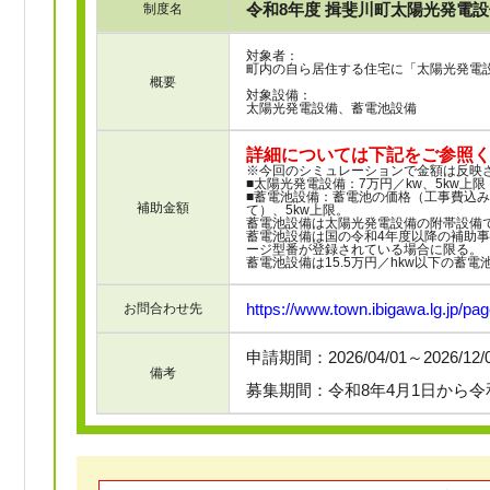
令和8年度 揖斐川町太陽光発電
制度名
対象者：
町内の自ら居住する住宅に「太陽光発電
概要
対象設備：
太陽光発電設備、蓄電池設備
詳細については下記をご参照
※今回のシミュレーションで金額は反映
■太陽光発電設備：7万円／kw、5kw上限
■蓄電池設備：蓄電池の価格（工事費込み
補助金額
て）、5kw上限。
蓄電池設備は太陽光発電設備の附帯設備
蓄電池設備は国の令和4年度以降の補助
ージ型番が登録されている場合に限る。
蓄電池設備は15.5万円／hkw以下の蓄電
https://www.town.ibigawa.lg.jp/pa
お問合わせ先
申請期間：2026/04/01～2026/12
備考
募集期間：令和8年4月1日から令和