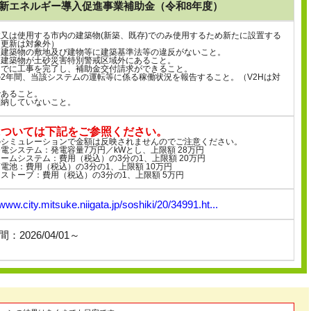
新エネルギー導入促進事業補助金（令和8年度）
又は使用する市内の建築物(新築、既存)でのみ使用するため新たに設置する
（更新は対象外）
る建築物の敷地及び建物等に建築基準法等の違反がないこと。
る建築物が土砂災害特別警戒区域外にあること。
までに工事を完了し、補助金交付請求ができること。
2年間、当該システムの運転等に係る稼働状況を報告すること。（V2Hは対
であること。
滞納していないこと。
については下記をご参照ください。
のシミュレーションで金額は反映されませんのでご注意ください。
電システム：発電容量7万円／kWとし、上限額 28万円
ームシステム：費用（税込）の3分の1、上限額 20万円
電池：費用（税込）の3分の1、上限額 10万円
ストーブ：費用（税込）の3分の1、上限額 5万円
/www.city.mitsuke.niigata.jp/soshiki/20/34991.ht...
：2026/04/01～