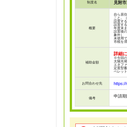
見附市
制度名
自ら居住
こと。
設置す
設置す
概要
年度末
設置後の
象外）
未使用
市税を
詳細
※今回
太陽光発
補助金額
エネファ
定置型蓄
ペレット
https:/
お問合わせ先
申請期間
備考