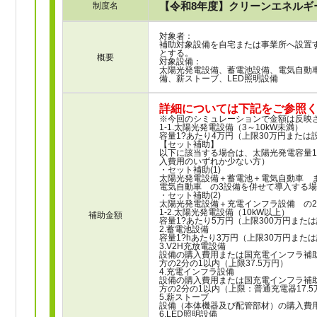
【令和8年度】クリーンエネルギ
制度名
対象者：
補助対象設備を自宅または事業所へ設置
とする。
概要
対象設備：
太陽光発電設備、蓄電池設備、電気自動車
備、薪ストーブ、LED照明設備
詳細については下記をご参照
※今回のシミュレーションで金額は反映
1-1.太陽光発電設備（3～10kW未満）
容量1?あたり4万円（上限30万円また
【セット補助】
以下に該当する場合は、太陽光発電容量1
入費用のいずれか少ない方）
・セット補助(1)
太陽光発電設備＋蓄電池＋電気自動車 ま
電気自動車 の3設備を併せて導入する
・セット補助(2)
太陽光発電設備＋充電インフラ設備 の
1-2.太陽光発電設備（10kW以上）
補助金額
容量1?あたり5万円（上限300万円ま
2.蓄電池設備
容量1?hあたり3万円（上限30万円ま
3.V2H充放電設備
設備の購入費用または国充電インフラ補
方の2分の1以内（上限37.5万円）
4.充電インフラ設備
設備の購入費用または国充電インフラ補
方の2分の1以内（上限：普通充電器17.
5.薪ストーブ
設備（本体機器及び配管部材）の購入費用
6.LED照明設備