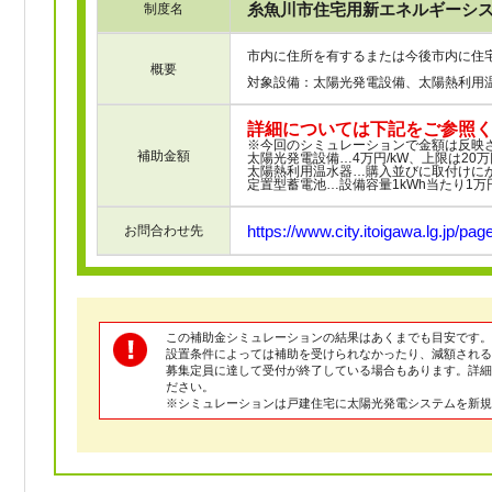
糸魚川市住宅用新エネルギーシ
制度名
市内に住所を有するまたは今後市内に住
概要
対象設備：太陽光発電設備、太陽熱利用
詳細については下記をご参照
※今回のシミュレーションで金額は反映
補助金額
太陽光発電設備…4万円/kW、上限は20万
太陽熱利用温水器…購入並びに取付けにか
定置型蓄電池…設備容量1kWh当たり1万
https://www.city.itoigawa.lg.jp/pag
お問合わせ先
この補助金シミュレーションの結果はあくまでも目安です。
設置条件によっては補助を受けられなかったり、減額される
募集定員に達して受付が終了している場合もあります。詳
ださい。
※シミュレーションは戸建住宅に太陽光発電システムを新規