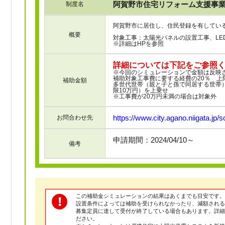
阿賀野市住宅リフォーム支援事業
制度名
阿賀野市に居住し、住民登録を有してい
概要
対象工事：太陽光パネルの設置工事、LE
※詳細はHPを参照
詳細については下記をご参照
※今回のシミュレーションで金額は反映
補助対象工事費に要する経費の20％ 上
補助金額
多世代世帯（親と子と孫で同居する世帯）
限10万円）を上乗せ
※工事費が20万円未満の場合は対象外
https://www.city.agano.niigata.jp/so
お問合わせ先
申請期間：2024/04/10～
備考
この補助金シミュレーションの結果はあくまでも目安です。
設置条件によっては補助を受けられなかったり、減額される
募集定員に達して受付が終了している場合もあります。詳
ださい。