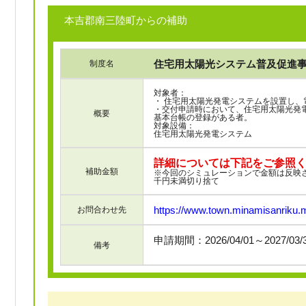
本吉郡南三陸町からの補助
住宅用太陽光システム普及促進事
制度名
対象者：
・ 住宅用太陽光発電システムを設置し
・交付申請時において、住宅用太陽光発
概要
基本台帳の登録がある者。
対象設備：
住宅用太陽光発電システム
詳細については下記をご参照
補助金額
※今回のシミュレーションで金額は反映
千円未満切り捨て
https://www.town.minamisanriku.mi
お問合わせ先
申請期間：2026/04/01～2027/03
備考