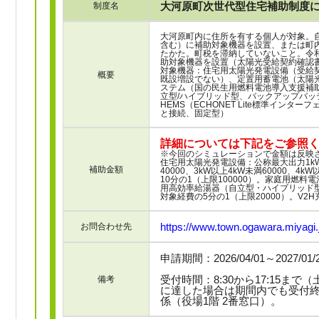
大河原町次世代型住宅補助制度
制度名
大河原町内に住所を有する個人が対象。
含む）に補助対象機器を設置、または町
たかた。町税を滞納していないこと。令和8
助対象機器を設置（太陽光受給契約確認
対象機器：住宅用太陽光発電設備（受給契
概要
既設増設でない）、定置用蓄電池（太陽光
ステム（国の民生用燃料電池導入支援補
立型/ハイブリッド型、バックアップバ
HEMS（ECHONET Lite標準インタ
と接続、固定型）
詳細については下記をご参照
※今回のシミュレーションで金額は反映
住宅用太陽光発電設備：公称最大出力1kW以
補助金額
40000、3kW以上4kW未満60000、4
10分の1（上限100000）。家庭用燃料
用高効率給湯器（自立型・ハイブリッド型）
対象経費の5分の1（上限20000）。V2H
https://www.town.ogawara.miyagi.
お問合わせ先
申請期間：2026/04/01～2027/01
受付時間：8:30から17:15ま
備考
に達した場合は期間内でも受付終
係（役場1階 2番窓口）。