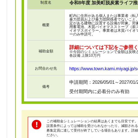
令和8年度 加美町脱炭素ライフ
制度名
町内に住所がある個人または事業者（転
暴力団員および暴力団関係者でないこと
定がある建物に設置する設備が対象。対
概要
用蓄電池、木質バイオマスストーブ（薪
イオマスボイラー。事業者は木質バイオ
ーのみ申請可。
詳細については下記をご参照
補助金額
※今回のシミュレーションで金額は反映
各設備 上限10万円
https://www.town.kami.miyagi.jp/
お問合わせ先
申請期間：2026/05/01～2027/01
備考
受付期間内に必着分のみ有効
この補助金シミュレーションの結果はあくまでも目安です。
設置条件によっては補助を受けられなかったり、減額される
募集定員に達して受付が終了している場合もあります。詳
ださい。