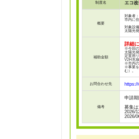
エコ改
制度名
対象者
市内に
概要
対象設
太陽光発
詳細
※今回
太陽光発
定置用リ
補助金額
V2H充
※市内の
※事業を
む）。
https:/
お問合わせ先
申請期間
募集は第1
備考
2026/
2026/0