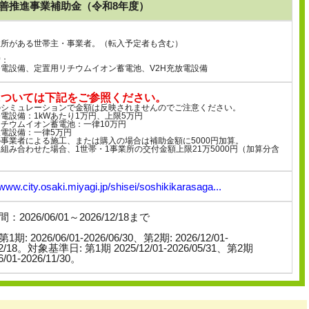
善推進事業補助金（令和8年度）
：
住所がある世帯主・事業者。（転入予定者も含む）
備：
電設備、定置用リチウムイオン蓄電池、V2H充放電設備
については下記をご参照ください。
のシミュレーションで金額は反映されませんのでご注意ください。
電設備：1kWあたり1万円、上限5万円
チウムイオン蓄電池：一律10万円
放電設備：一律5万円
事業者による施工、または購入の場合は補助金額に5000円加算。
組み合わせた場合、1世帯・1事業所の交付金額上限21万5000円（加算分含
/www.city.osaki.miyagi.jp/shisei/soshikikarasaga...
：2026/06/01～2026/12/18まで
期: 2026/06/01-2026/06/30、第2期: 2026/12/01-
12/18。対象基準日: 第1期 2025/12/01-2026/05/31、第2期
6/01-2026/11/30。