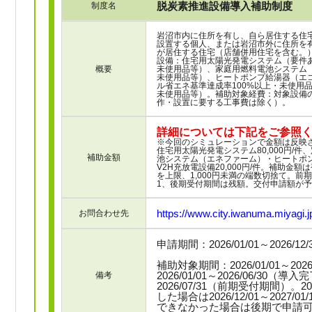
脱炭素推進設備導入補助制度
制度名
岩沼市内に住所を有し、自ら居住する住
設置する個人、または岩沼市外に住所を
が居住する住宅（店舗併用住宅を含む。
設備：住宅用太陽光発電システム（要件
概要
未使用品等）、家庭用燃料電池システム
未使用品等）、ヒートポンプ給湯器（エコ
ル省エネ基準達成率100%以上・未使用
未使用品等）。補助対象経費：対象設備
作・設置に要する工事費は除く）。
詳細については下記をご参照
※今回のシミュレーションで金額は反映
住宅用太陽光発電システム80,000円/件、
補助金額
池システム（エネファーム）・ヒートポンプ
V2H充放電設備20,000円/件。補助
を上限、1,000円未満の端数切捨て。前
1、後期受付期間は残額。交付申請額が
https://www.city.iwanuma.miyagi.jp
お問合わせ先
申請期間：2026/01/01～2026/12
補助対象期間：2026/01/01～20
2026/01/01～2026/06/30（導
備考
2026/07/31（前期受付期間）。202
した場合は2026/12/01～2027
できなかった場合は後期で申請