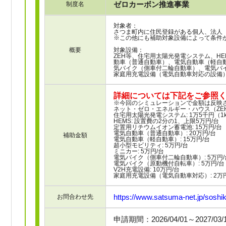
ゼロカーボン推進事業
制度名
対象者：
さつま町内に住民登録がある個人、法人
※この他にも補助対象設備によって条件
概要
対象設備：
ZEH等、住宅用太陽光発電システム、H
動車（普通自動車）、電気自動車（軽自
気バイク（側車付二輪自動車）、電気バイ
家庭用充電設備（電気自動車対応の設備
詳細については下記をご参照
※今回のシミュレーションで金額は反映
ネット・ゼロ・エネルギー・ハウス（ZEH等
住宅用太陽光発電システム: 1万5千円（1
HEMS: 設置費の2分の1、上限5万円/台
定置用リチウムイオン蓄電池: 15万円/台
電気自動車（普通自動車）: 20万円/台
補助金額
電気自動車（軽自動車）: 15万円/台
超小型モビリティ: 5万円/台
ミニカー: 5万円/台
電気バイク（側車付二輪自動車）: 5万円/
電気バイク（原動機付自転車）: 5万円/台
V2H充電設備: 10万円/台
家庭用充電設備（電気自動車対応）: 2万円
https://www.satsuma-net.jp/soshik
お問合わせ先
申請期間：2026/04/01～2027/03