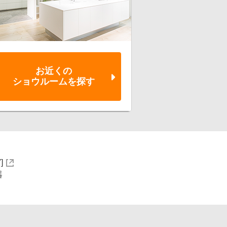
お近くの
ショウルーム
を探す
]
器