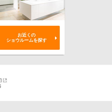
お近くの
ショウルーム
を探す
]
器