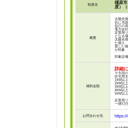
橿原市
制度名
度）（
太陽光
合に当
自己の
電力会
定置用
となる
概要
太陽光
た個人
置した
が対象
対象設
詳細
※今回
住宅用
1kW以
2kW以
補助金額
3kW以
4kW以
5kW以
定置用
一律5万
https:/
お問合わせ先