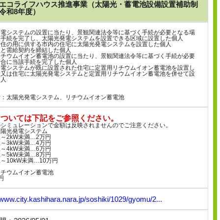
エコライフハウス推進事業（太陽光・蓄電池設備設置補助制
令和8年度）
発電システムの設置に当たり、景観関連法令等に基づく手続が必要となる場
該手続を完了し、太陽光発電システムを設置できる区域に設置した個人
居住の用に供する市内の住宅に太陽光発電システムを設置した個人
社と需給契約を締結した個人
リチウムイオン蓄電池の設置に当たり、景観関連法令等に基づく手続が必要
場合に当該手続を完了した個人
発電システムが既に設置された住宅に定置用リチウムイオン蓄電池を設置し
、又は住宅に太陽光発電システムと定置用リチウムイオン蓄電池を併せて設
個人
備：太陽光発電システム、リチウムイオン蓄電池
については下記をご参照ください。
のシミュレーションで金額は反映されませんのでご注意ください。
太陽光発電システム
上～2kW未満…2万円
上～3kW未満…4万円
上～4kW未満…6万円
上～5kW未満…8万円
上～10kW未満…10万円
リチウムイオン蓄電池
円
/www.city.kashihara.nara.jp/soshiki/1029/gyomu/2...