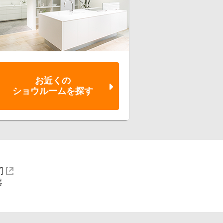
お近くの
ショウルーム
を探す
]
器