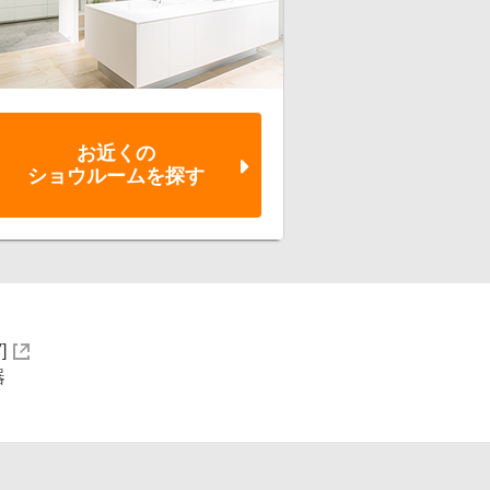
お近くの
ショウルーム
を探す
]
器