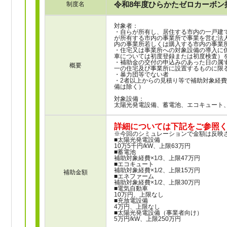
令和8年度ひらかたゼロカーボン
制度名
対象者：
・自らが所有し、居住する市内の一戸建
が所有する市内の事業所で事業を営む法
内の事業所若しくは購入する市内の事業
・住宅又は事業所への対象設備の導入に
車については初度登録または初度検査）を
・補助金の交付の申込みのあった日の属
概要
一の住宅及び事業所に設置するものに限
・暴力団等でない者
・2者以上からの見積り等で補助対象経
備は除く）
対象設備：
太陽光発電設備、蓄電池、エコキュート
詳細については下記をご参照
※今回のシミュレーションで金額は反映
■太陽光発電設備
10万5千円/kW、上限63万円
■蓄電池
補助対象経費×1/3、上限47万円
■エコキュート
補助対象経費×1/2、上限15万円
補助金額
■エネファーム
補助対象経費×1/2、上限30万円
■電気自動車
10万円、上限なし
■充放電設備
4万円、上限なし
■太陽光発電設備（事業者向け）
5万円/kW、上限250万円