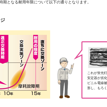
時期となる耐用年限について以下の通りとなります。
ージ
これが蛍光
安定器が劣
ビニル電線
形し、もろ