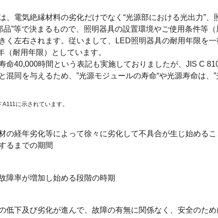
は、電気絶縁材料の劣化だけでなく“光源部における光出力”、
の部品”等で決まるもので、照明器具の設置環境やご使用条件等
きく左右されます。従いまして、LED照明器具の耐用年限を
5年（耐用年限）としています。
0,000時間という表記も実施しておりましたが、JIS C 810
と混同を与えるため、”光源モジュールの寿命“や光源寿命は、”
A111に示されています。
材の経年劣化等によって徐々に劣化して不具合が生じ始めるこ
するまでの期間
故障率が増加し始める段階の時期
の低下及び劣化が進んで、故障の有無に関係なく、安全のため